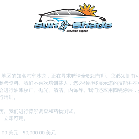
日程
条款
接触
；立即可用的位置
geville 地区的知名汽车沙龙，正在寻求聘请全职细节师。您必须拥
参考资料。我们不喜欢培训某人，您必须能够展示您的技能并在
会进行油漆校正、抛光、清洁、内饰等。我们还应用陶瓷涂层，
行培训。
历。我们进行背景调查和药物测试。
。立即可用。
00 美元 - 50,000.00 美元