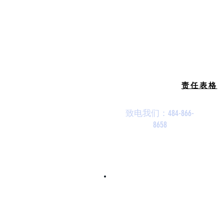
责任表格
致电我们：484-866-
8658
©2