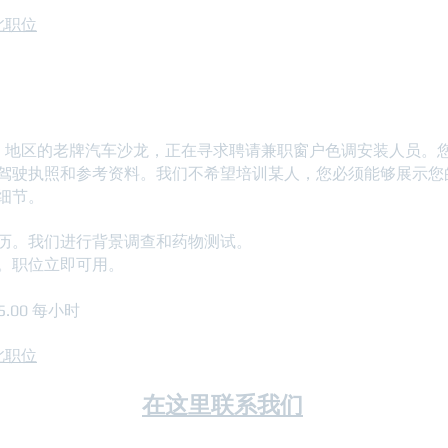
看此职位
装程序；立即可用的位置
geville 地区的老牌汽车沙龙，正在寻求聘请兼职窗户色调安装人员
驾驶执照和参考资料。我们不希望培训某人，您必须能够展示您
细节。
历。我们进行背景调查和药物测试。
。职位立即可用。
25.00 每小时
看此职位
在这里联系我们